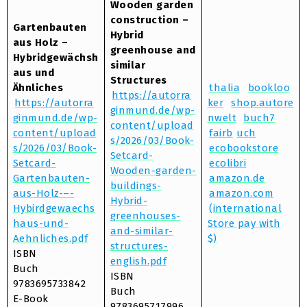
Wooden garden
construction –
Gartenbauten
Hybrid
aus Holz –
greenhouse and
Hybridgewächsh
similar
aus und
Structures
Ähnliches
thalia
bookloo
https://autorra
https://autorra
ker
shop.autore
ginmund.de/wp-
ginmund.de/wp-
nwelt
buch7
content/upload
content/upload
fairb
uch
s/2026/03/Book-
s/2026/03/Book-
ecobookstore
Setcard-
Setcard-
ecolibri
Wooden-garden-
Gartenbauten-
amazon.de
buildings-
aus-Holz-–-
amazon.com
Hybrid-
Hybirdgewaechs
(international
greenhouses-
haus-und-
Store pay with
and-similar-
Aehnliches.pdf
$)
structures-
ISBN
english.pdf
Buch
ISBN
9783695733842
Buch
E-Book
9783695717996