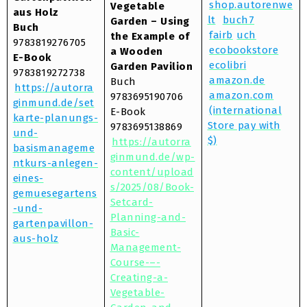
shop.autorenwe
Vegetable
aus Holz
lt
buch7
Garden – Using
Buch
fairb
uch
the Example of
9783819276705
ecobookstore
a Wooden
E-Book
ecolibri
Garden Pavilion
9783819272738
amazon.de
Buch
https://autorra
amazon.com
9783695190706
ginmund.de/set
(international
E-Book
karte-planungs-
Store pay with
9783695138869
und-
$)
https://autorra
basismanageme
ginmund.de/wp-
ntkurs-anlegen-
content/upload
eines-
s/2025/08/Book-
gemuesegartens
Setcard-
-und-
Planning-and-
gartenpavillon-
Basic-
aus-holz
Management-
Course-–-
Creating-a-
Vegetable-