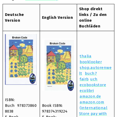
Shop direkt
Deutsche
links / Zu den
English Version
Version
online
Buchläden
thalia
booklooker
shop.autorenwe
lt
buch7
fairb
uch
ecobookstore
ecolibri
amazon.de
ISBN:
amazon.com
Buch 978373860
Book ISBN:
(international
8038
978374319224
Store pay with