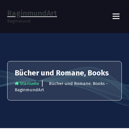
S
p
RaginmundArt
r
Raginmund
i
n
g
e
z
u
m
I
Bücher und Romane, Books
n
h
Startseite
Bücher und Romane, Books -
a
RaginmundArt
l
t