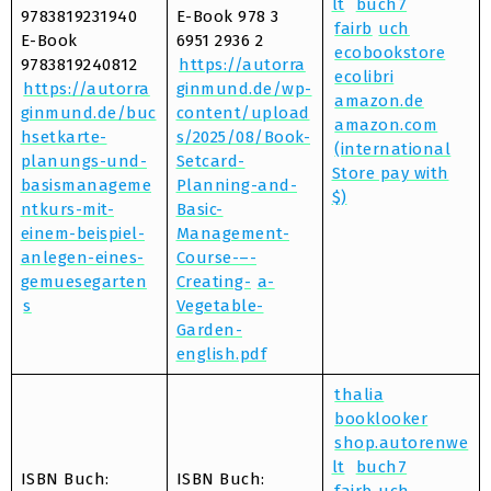
lt
buch7
9783819231940
E-Book 978 3
fairb
uch
E-Book
6951 2936 2
ecobookstore
9783819240812
https://autorra
ecolibri
https://autorra
ginmund.de/wp-
amazon.de
ginmund.de/buc
content/upload
amazon.com
hsetkarte-
s/2025/08/Book-
(international
planungs-und-
Setcard-
Store pay with
basismanageme
Planning-and-
$)
ntkurs-mit-
Basic-
einem-beispiel-
Management-
anlegen-eines-
Course-–-
gemuesegarten
Creating-
a-
s
Vegetable-
Garden-
english.pdf
thalia
booklooker
shop.autorenwe
lt
buch7
ISBN Buch:
ISBN Buch: