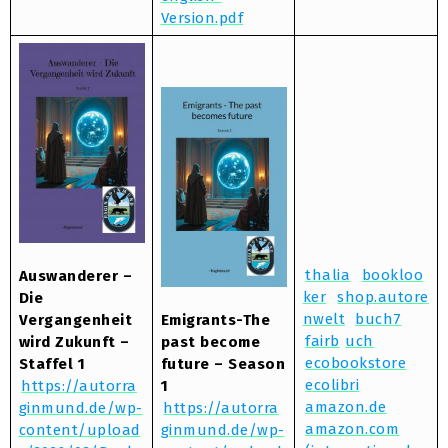
Version.pdf
thalia
bookloo
Auswanderer –
ker
shop.autore
Die
nwelt
buch7
Vergangenheit
Emigrants-The
fairb
uch
wird Zukunft –
past become
ecobookstore
Staffel 1
future – Season
ecolibri
https://autorra
1
amazon.de
ginmund.de/wp-
https://autorra
amazon.com
content/upload
ginmund.de/wp-