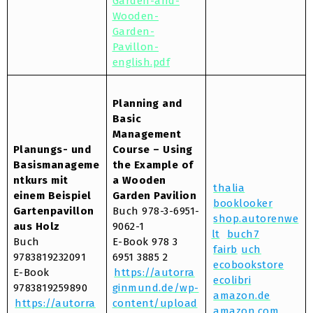
Garden-and-
Wooden-
Garden-
Pavillon-
english.pdf
Planning and
Basic
Management
Planungs- und
Course – Using
Basismanageme
the Example of
ntkurs mit
a Wooden
thalia
einem Beispiel
Garden Pavilion
booklooker
Gartenpavillon
Buch 978-3-6951-
shop.autorenwe
aus Holz
9062-1
lt
buch7
Buch
E-Book 978 3
fairb
uch
9783819232091
6951 3885 2
ecobookstore
E-Book
https://autorra
ecolibri
9783819259890
ginmund.de/wp-
amazon.de
https://autorra
content/upload
amazon.com