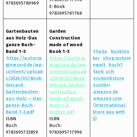
9783695780969
E-Book
9783695781768
Gartenbauten
Garden
aus Holz-Das
Construction
ganze Buch-
made of wood
Band 1-3
Book 1-3
thalia
bookloo
https://autorra
https://autorra
ker
shop.autore
ginmund.de/wp-
ginmund.de/wp-
nwelt
buch7
content/upload
content/upload
fairb
uch
s/2026/03/Book-
s/2026/03/Book-
ecobookstore
Setcard-
Setcard-Garden-
ecolibri
Gartenbauten-
contraction-
amazon.de
aus-Holz-–-Das-
made-of-wood-
amazon.com
ganze-Buch-
Book-1-3-
(international
Band-1-3.pdf
english.pdf
Store pay with
ISBN
ISBN
$)
Buch
Buch:
9783695733859
9783695717996