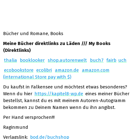
Bücher und Romane, Books
Meine Bücher direktlinks zu Läden /// My Books
(Direktlinks)
thalia
booklooker
shop.autorenwelt
buch7
fairb
uch
ecobookstore
ecolibri
amazon.de
amazon.com
(international Store pay with $)
Du kaufst in Falkensee und möchtest etwas besonderes?
Wenn du hier
https://kapitel8-wp.de
eines meiner Bücher
bestellst, kannst du es mit meinem Autoren-Autogramm
bekommen zu Deinem Namen wenn du ihn angibst.
Per Hand versprochen!!!
Raginmund
Verlagslink:
bod.de/buchshop