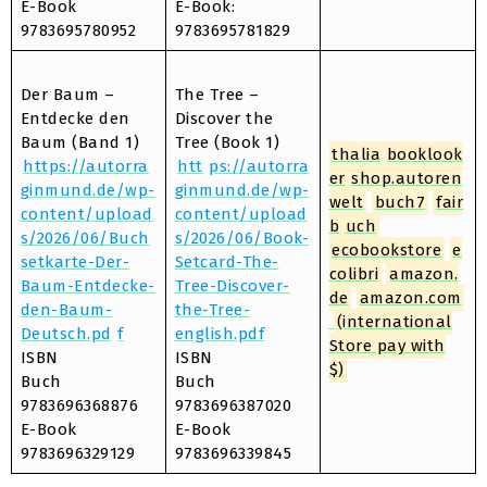
E-Book
E-Book:
9783695780952
9783695781829
Der Baum –
The Tree –
Entdecke den
Discover the
Baum (Band 1)
Tree (Book 1)
thalia
booklook
https://autorra
htt
ps://autorra
er
shop.autoren
ginmund.de/wp-
ginmund.de/wp-
welt
buch7
fair
content/upload
content/upload
b
uch
s/2026/06/Buch
s/2026/06/Book-
ecobookstore
e
setkarte-Der-
Setcard-The-
colibri
amazon.
Baum-Entdecke-
Tree-Discover-
de
amazon.com
den-Baum-
the-Tree-
(international
Deutsch.pd
f
english.pdf
Store pay with
ISBN
ISBN
$)
Buch
Buch
9783696368876
9783696387020
E-Book
E-Book
9783696329129
9783696339845