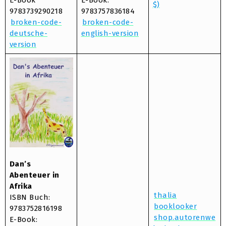
E-Book
E-Book:
$)
9783739290218
9783757836184
broken-code-
broken-code-
deutsche-
english-version
version
Dan’s
Abenteuer in
Afrika
thalia
ISBN Buch:
booklooker
9783752816198
shop.autorenwe
E-Book: