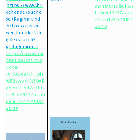
https://www.bu
aginmund&cHas
echer.de/suche?
h=8c4d9437aaab
sq=Raginmund
e40ea1e27e19f84
https://neuer-
a6f19
weg.buchkatalo
g.de/search?
q=Raginmund
https://www.um
breit.de/start/s
uche?
tx_kesearch_pi1
%5Bsword%5D=R
aginmund&cHas
h=8c4d9437aaab
e40ea1e27e19f84
a6f19