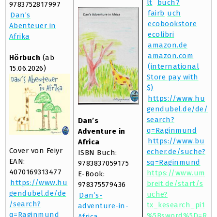
lt
buch7
9783752817997
fairb
uch
Dan’s
ecobookstore
Abenteuer in
ecolibri
Afrika
amazon.de
amazon.com
Hörbuch
(ab
(international
15.06.2026)
Store pay with
$)
https://www.hu
gendubel.de/de/
search?
Dan’s
q=Raginmund
Adventure in
https://www.bu
Africa
Cover von Feiyr
echer.de/suche?
ISBN Buch:
EAN:
sq=Raginmund
9783837059175
4070169313477
https://www.um
E-Book:
https://www.hu
breit.de/start/s
978375579436
gendubel.de/de
uche?
Dan’s-
/search?
tx_kesearch_pi1
adventure-in-
q=Raginmund
%5Bsword%5D=R
Africa