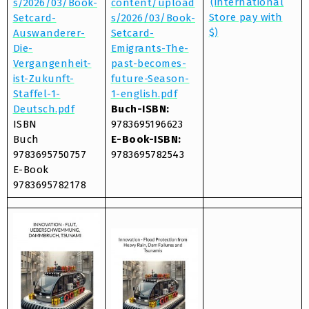
(international
s/2026/03/Book-
content/upload
Store pay with
Setcard-
s/2026/03/Book-
$)
Auswanderer-
Setcard-
Die-
Emigrants-The-
Vergangenheit-
past-becomes-
ist-Zukunft-
future-Season-
Staffel-1-
1-english.pdf
Deutsch.pdf
Buch-ISBN:
ISBN
9783695196623
Buch
E-Book-ISBN:
9783695750757
9783695782543
E-Book
9783695782178