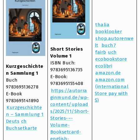
thalia
booklooker
shop.autorenwe
lt
buch7
Short Stories
fairb
uch
Volume 1
ecobookstore
ISBN Buch:
ecolibri
Kurzgeschichte
9783695136735
amazon.de
n Sammlung 1
E-Book:
amazon.com
Buch
9783695155408
(international
9783695136278
https://autorra
Store pay with
E-Book
ginmund.de/wp-
$)
9783695141890
content/upload
Kurzgeschichte
s/2025/11/Short-
n – Sammlung 1
Stories-–-
Deuts
ch
Volume-
Buchsetkarte
Booksetcard-
english-