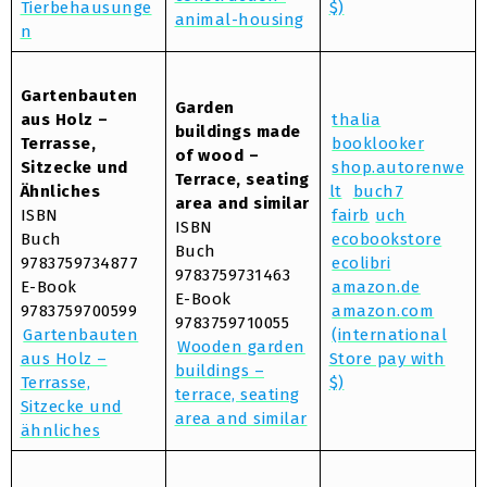
Tierbehausunge
$)
animal-housing
n
Gartenbauten
Garden
aus Holz –
thalia
buildings made
Terrasse,
booklooker
of wood –
Sitzecke und
shop.autorenwe
Terrace, seating
Ähnliches
lt
buch7
area and similar
ISBN
fairb
uch
ISBN
Buch
ecobookstore
Buch
9783759734877
ecolibri
9783759731463
E-Book
amazon.de
E-Book
9783759700599
amazon.com
9783759710055
Gartenbauten
(international
Wooden garden
aus Holz –
Store pay with
buildings –
Terrasse,
$)
terrace, seating
Sitzecke und
area and similar
ähnliches