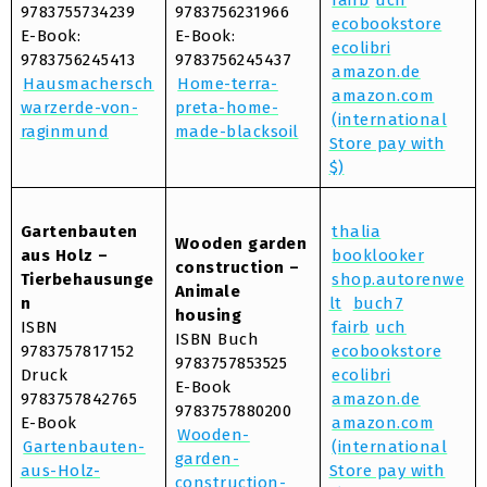
fairb
uch
9783755734239
9783756231966
ecobookstore
E-Book:
E-Book:
ecolibri
9783756245413
9783756245437
amazon.de
Hausmachersch
Home-terra-
amazon.com
warzerde-von-
preta-home-
(international
raginmund
made-blacksoil
Store pay with
$)
Gartenbauten
thalia
Wooden garden
aus Holz –
booklooker
construction –
Tierbehausunge
shop.autorenwe
Animale
n
lt
buch7
housing
ISBN
fairb
uch
ISBN Buch
9783757817152
ecobookstore
9783757853525
Druck
ecolibri
E-Book
9783757842765
amazon.de
9783757880200
E-Book
amazon.com
Wooden-
Gartenbauten-
(international
garden-
aus-Holz-
Store pay with
construction-