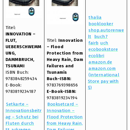
thalia
booklooker
Titel:
shop.autorenwe
INNOVATION –
lt
buch7
FLUT,
Titel:
Innovation
fairb
uch
UEBERSCHWEMM
– Flood
ecobookstore
UNG,
Protection from
ecolibri
DAMMBRUCH,
Heavy Rain, Dam
amazon.de
TSUNAMI
Failures and
amazon.com
ISBN Buch:
Tsunamis
(international
9783848259434
Buch-ISBN:
Store pay with
E-Book:
9783769398656
$)
9783819234187
E-Book-ISBN:
9783819234194
Setkarte –
Booksetcard –
Innovationsbeitr
Innovation –
ag – Schutz bei
Flood Protection
Fluten durch
from Heavy Rain,
St
arkregen,
Dam Failures,