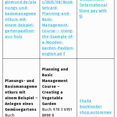
ginmund.de/pla
s/2025/08/Book-
(international
nungs-und-
Setcard-
Store pay with
basismanageme
Planning-and-
$)
ntkurs-mit-
Basic-
einem-beispiel-
Management-
gartenpavillon-
Course-–-Using-
aus-holz
the-Example-of-
a-Wooden-
Garden-Pavilion-
english.pd
f
Planning and
Basic
Planungs- und
Management
Basismanageme
Course –
ntkurs mit
Creating a
einem Beispiel –
Vegetable
thalia
Anlegen eines
Garden
booklooker
Gemüsegartens
Buch 978 3 6951
shop.autorenwe
Buch
8888 8