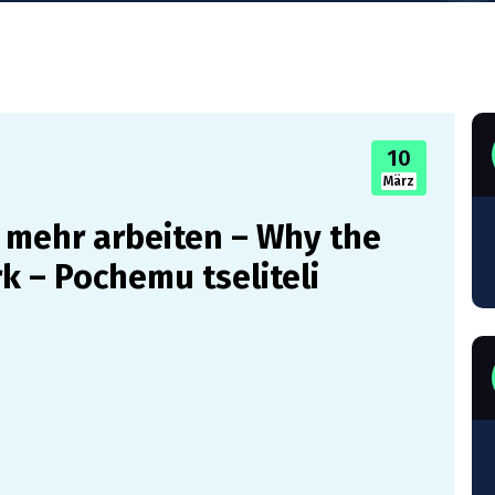
10
März
t mehr arbeiten – Why the
k – Pochemu tseliteli