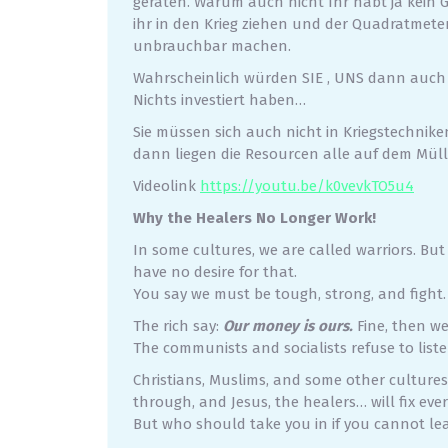
geraten. Warum auch nicht Ihr habt ja kein 
ihr in den Krieg ziehen und der Quadratmete
unbrauchbar machen.
Wahrscheinlich würden SIE , UNS dann auch 
Nichts investiert haben…
Sie müssen sich auch nicht in Kriegstechnike
dann liegen die Resourcen alle auf dem Müll
Videolink
https://youtu.be/k0vevkTO5u4
Why the Healers No Longer Work!
In some cultures, we are called warriors. But 
have no desire for that.
You say we must be tough, strong, and fight. 
The rich say:
Our money is ours.
Fine, then we’
The communists and socialists refuse to list
Christians, Muslims, and some other culture
through, and Jesus, the healers… will fix eve
But who should take you in if you cannot le