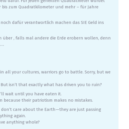
Geld dafür. Für jeden geheilten Quadratmeter würdet
r bis zum Quadratkilometer und mehr – für Jahre
noch dafür verantwortlich machen das SIE Geld ins
n über , falls mal andere die Erde erobern wollen, denn
….
in all your cultures, warriors go to battle. Sorry, but we
But isn’t that exactly what has driven you to ruin?
ll wait until you have eaten it.
en because their patriotism makes no mistakes.
s don’t care about the Earth—they are just passing
rything again.
ave anything whole?