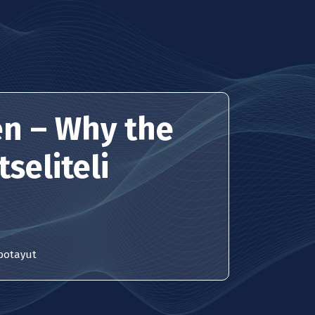
en – Why the
seliteli
abotayut