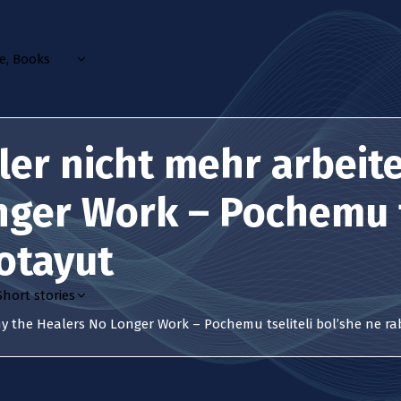
, Books
ler nicht mehr arbeit
nger Work – Pochemu t
otayut
hort stories
y the Healers No Longer Work – Pochemu tseliteli bol’she ne r